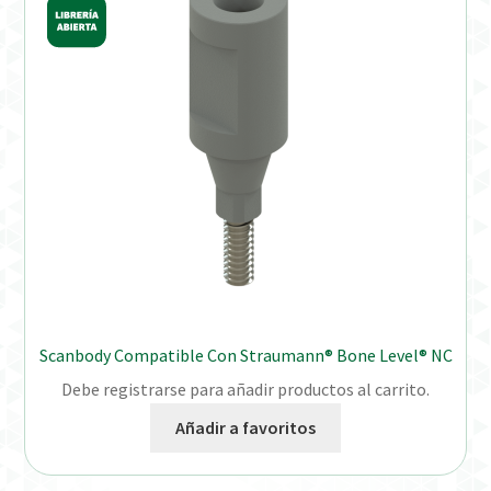
Distribuidores
Finalizar Pedido
Instrucciones de uso
Instrucciones de uso (ESP)
Instructions for Use (ENG)
Mi cuenta
Scanbody Compatible Con Straumann® Bone Level® NC
On-line Store
Debe registrarse para añadir productos al carrito.
Productos Favoritos
Añadir a favoritos
Uso previsto