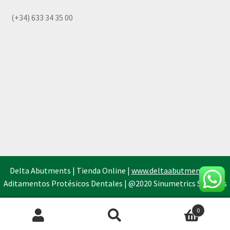
(+34) 633 34 35 00
Delta Abutments | Tienda Online |
www.deltaabutments.es
|
Aditamentos Protésicos Dentales | @2020 Sinumetrics Systems
0
Búsqueda