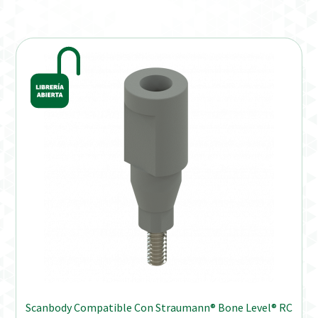
Verification Required
Welcome to DELTA Abutments | Tienda Online!
Scanbody Compatible Con Straumann® Bone Level® RC