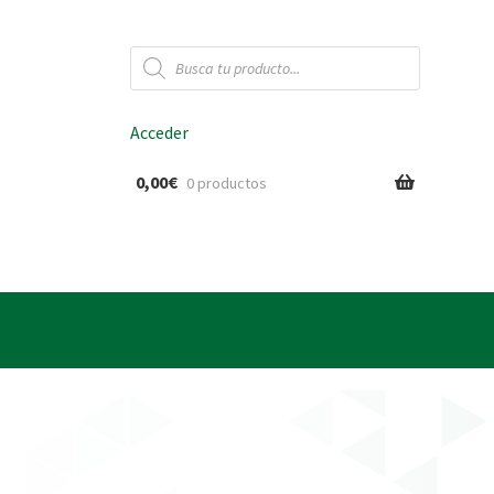
Búsqueda
de
productos
Acceder
0,00
€
0 productos
ido