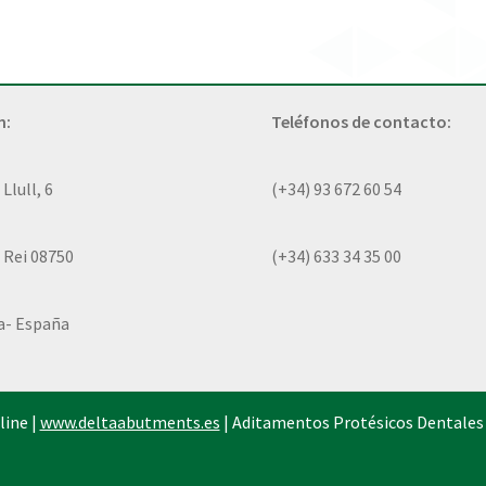
n:
Teléfonos de contacto:
lull, 6
(+34) 93 672 60 54
 Rei 08750
(+34) 633 34 35 00
a- España
line |
www.deltaabutments.es
| Aditamentos Protésicos Dentales