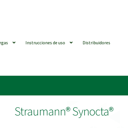
rgas
Instrucciones de uso
Distribuidores
iones generales
Conexiones CAD CAM
Distribuidores
Finalizar Ped
ions for Use (ENG)
Mi cuenta
On-line Store
Productos Favoritos
Straumann® Synocta®
utments | Tienda Online!