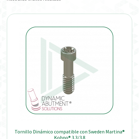
Distribuidores
Finalizar Pedido
Instrucciones de uso
Instrucciones de uso (ESP)
Instructions for Use (ENG)
Mi cuenta
On-line Store
Productos Favoritos
Tornillo Dinámico compatible con Sweden Martina®
Uso previsto
Kohno® 3.3/3.8