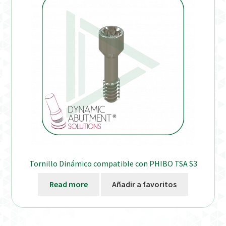
Distribuidores
Finalizar Pedido
Instrucciones de uso
Instrucciones de uso (ESP)
Instructions for Use (ENG)
Mi cuenta
Tornillo Dinámico compatible con PHIBO TSA S3
On-line Store
Read more
Añadir a favoritos
Productos Favoritos
Uso previsto