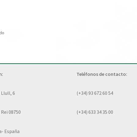
ado
n:
Teléfonos de contacto:
lull, 6
(+34) 93 672 60 54
 Rei 08750
(+34) 633 34 35 00
a- España