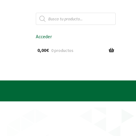
Búsqueda
de
productos
Acceder
0,00
€
0 productos
ido