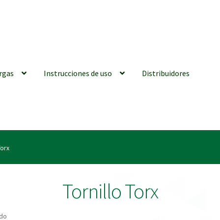
rgas
Instrucciones de uso
Distribuidores
iones generales
Conexiones CAD CAM
Distribuidores
Finalizar Ped
Torx
ions for Use (ENG)
Mi cuenta
On-line Store
Productos Favoritos
Tornillo Torx
utments | Tienda Online!
ado