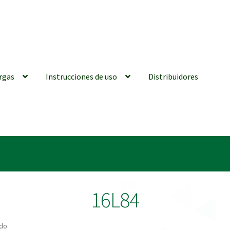
rgas
Instrucciones de uso
Distribuidores
iones generales
Conexiones CAD CAM
Distribuidores
Finalizar Ped
ions for Use (ENG)
Mi cuenta
On-line Store
Productos Favoritos
16L84
utments | Tienda Online!
ado