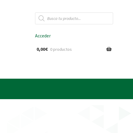
Búsqueda
de
productos
Acceder
0,00
€
0 productos
ido