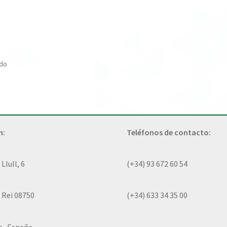
ado
n:
Teléfonos de contacto:
lull, 6
(+34) 93 672 60 54
 Rei 08750
(+34) 633 34 35 00
a- España