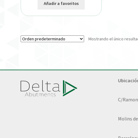
Añadir a favoritos
Mostrando el único result
Ubicació
C/Ramon L
Molins de
Barcelon