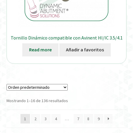
Tornillo Dinámico compatible con Avinent HI/IC 3.5/4.1
Read more
Añadir a favoritos
Mostrando 1–16 de 136 resultados
1
2
3
4
…
7
8
9