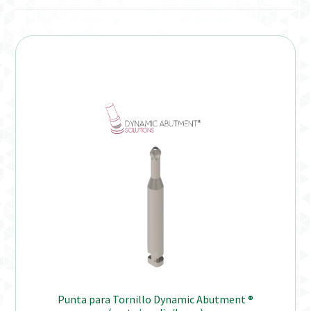
Distribuidores
Finalizar Pedido
Instrucciones de uso
Instrucciones de uso (ESP)
Instructions for Use (ENG)
Mi cuenta
On-line Store
Productos Favoritos
Punta para Tornillo Dynamic Abutment ®
Uso previsto