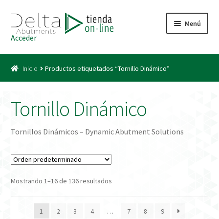
Ir
Ir
Menú
a
al
Acceder
la
contenido
Inicio
navegación
Inicio
Productos etiquetados “Tornillo Dinámico”
Acceso
Carrito
Tornillo Dinámico
Catálogo
Tornillos Dinámicos – Dynamic Abutment Solutions
Condiciones Bono
Condiciones generales
Mostrando 1–16 de 136 resultados
Conexiones CAD CAM
1
2
3
4
…
7
8
9