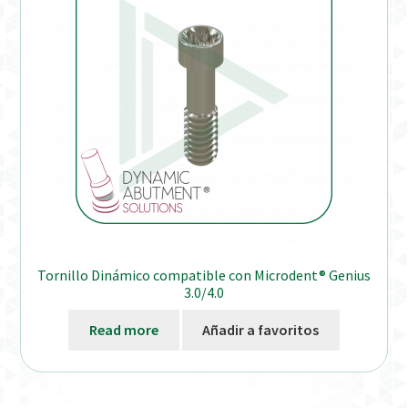
Distribuidores
Finalizar Pedido
Instrucciones de uso
Instrucciones de uso (ESP)
Instructions for Use (ENG)
Mi cuenta
Tornillo Dinámico compatible con Microdent® Genius
3.0/4.0
On-line Store
Read more
Añadir a favoritos
Productos Favoritos
Uso previsto