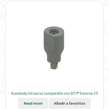
Distribuidores
Finalizar Pedido
Instrucciones de uso
Instrucciones de uso (ESP)
Instructions for Use (ENG)
Mi cuenta
On-line Store
Scanbody Intraoral compatible con BTI® Externa 3.5
Productos Favoritos
Read more
Añadir a favoritos
Uso previsto