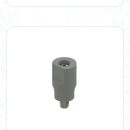
Verification Required
Welcome to DELTA Abutments | Tienda Online!