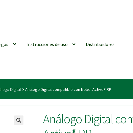
rgas
Instrucciones de uso
Distribuidores
iones generales
Conexiones CAD CAM
Distribuidores
Finalizar Ped
álogo Digital
Análogo Digital compatible con Nobel Active® RP
ions for Use (ENG)
Mi cuenta
On-line Store
Productos Favoritos
Análogo Digital co
utments | Tienda Online!