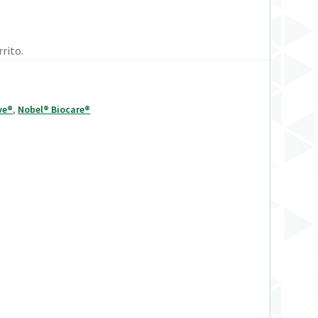
rito.
ve®
,
Nobel® Biocare®