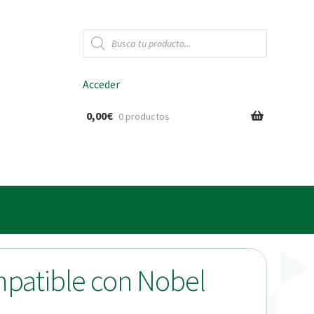
Búsqueda
de
productos
Acceder
0,00
€
0 productos
ido
mpatible con Nobel