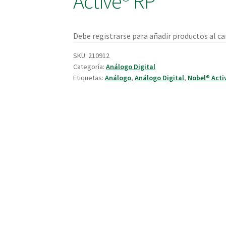
Active® RP
Debe registrarse para añadir productos al car
SKU:
210912
Categoría:
Análogo Digital
Etiquetas:
Análogo
,
Análogo Digital
,
Nobel® Acti