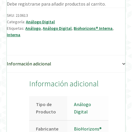
Debe registrarse para añadir productos al carrito.
Verification Required
SKU:
210613
Categoría:
Análogo Digital
Etiquetas:
Análogo
,
Análogo Digital
,
Biohorizons® Interna
,
Welcome to DELTA Abutments | Tienda Online!
Interna
Información adicional
Información adicional
Tipo de
Análogo
Producto
Digital
Fabricante
BioHorizons®