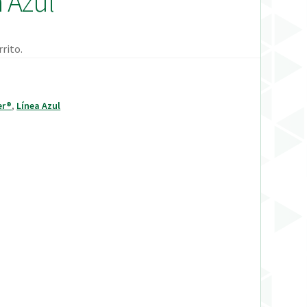
 Azul
rito.
er®
,
Línea Azul