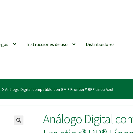
rgas
Instrucciones de uso
Distribuidores
iones generales
Conexiones CAD CAM
Distribuidores
Finalizar Ped
l
Análogo Digital compatible con GMI® Frontier® RP® Línea Azul
ions for Use (ENG)
Mi cuenta
On-line Store
Productos Favoritos
Análogo Digital co
utments | Tienda Online!