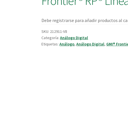
Frontier® RP® Línea
Debe registrarse para añadir productos al car
SKU:
212911-V8
Categoría:
Análogo Digital
Etiquetas:
Análogo
,
Análogo Digital
,
GMI® Fronti