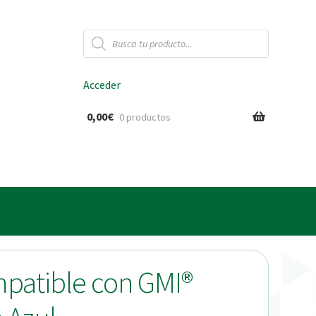
Búsqueda
de
productos
Acceder
0,00
€
0 productos
ido
mpatible con GMI®