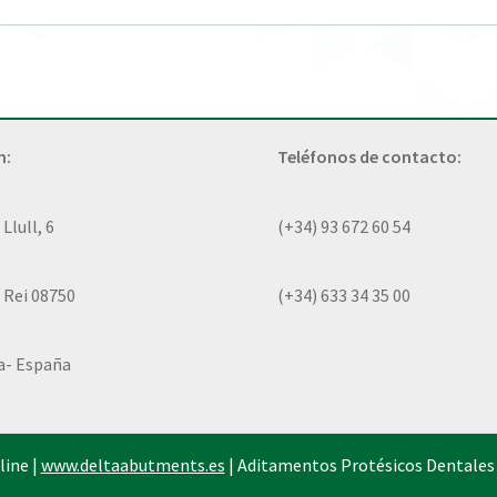
n:
Teléfonos de contacto:
lull, 6
(+34) 93 672 60 54
 Rei 08750
(+34) 633 34 35 00
a- España
line |
www.deltaabutments.es
| Aditamentos Protésicos Dentales