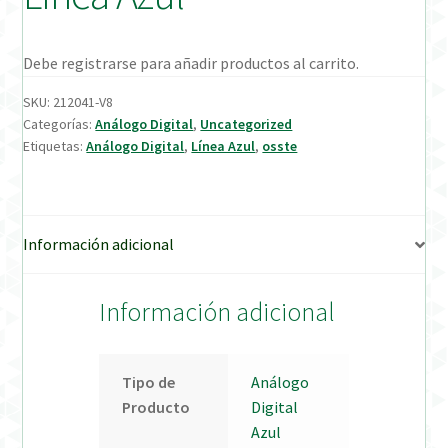
Verification Required
Debe registrarse para añadir productos al carrito.
Welcome to DELTA Abutments | Tienda Online!
SKU:
212041-V8
Categorías:
Análogo Digital
,
Uncategorized
Etiquetas:
Análogo Digital
,
Línea Azul
,
osste
Información adicional
Información adicional
Tipo de
Análogo
Producto
Digital
Azul