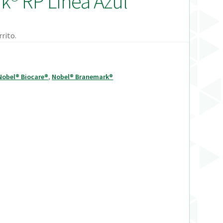
k® RP Línea Azul
rito.
Nobel® Biocare®
,
Nobel® Branemark®