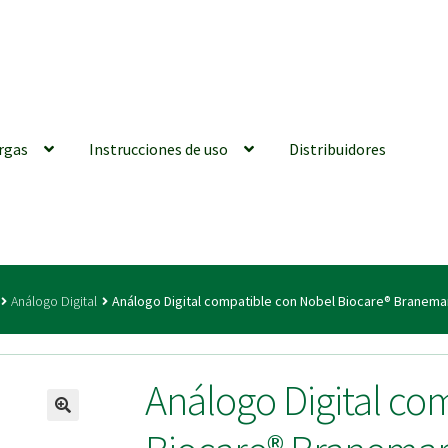
rgas
Instrucciones de uso
Distribuidores
iones generales
Conexiones CAD CAM
Distribuidores
Finalizar Ped
Análogo Digital
Análogo Digital compatible con Nobel Biocare® Branemar
ions for Use (ENG)
Mi cuenta
On-line Store
Productos Favoritos
Análogo Digital co
utments | Tienda Online!