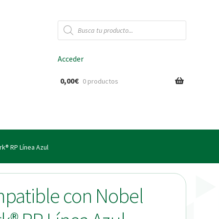
Búsqueda
de
productos
Acceder
0,00
€
0 productos
ido
k® RP Línea Azul
mpatible con Nobel