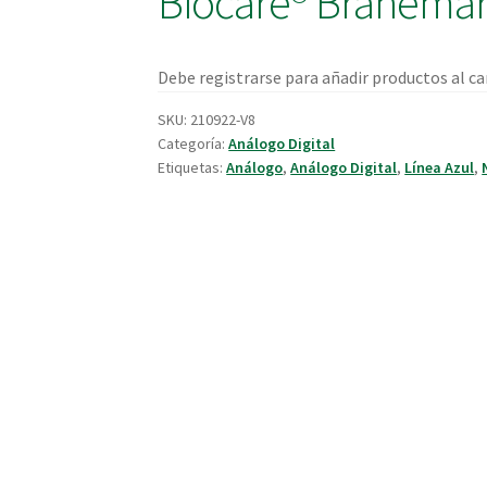
Biocare® Branemar
Debe registrarse para añadir productos al car
SKU:
210922-V8
Categoría:
Análogo Digital
Etiquetas:
Análogo
,
Análogo Digital
,
Línea Azul
,