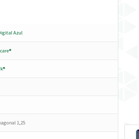
igital Azul
care®
k®
agonal 1,25