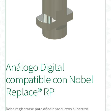
Distribuidores
Finalizar Pedido
Instrucciones de uso
Instrucciones de uso (ESP)
Instructions for Use (ENG)
Análogo Digital
Mi cuenta
compatible con Nobel
On-line Store
Replace® RP
Productos Favoritos
Debe registrarse para añadir productos al carrito.
Uso previsto