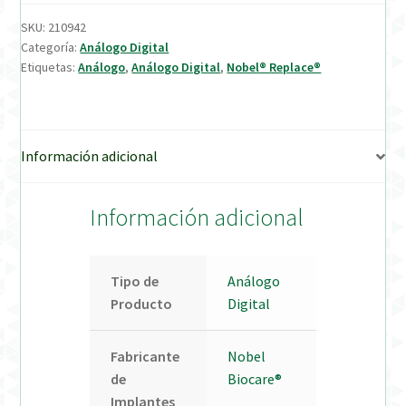
SKU:
210942
Verification Required
Categoría:
Análogo Digital
Etiquetas:
Análogo
,
Análogo Digital
,
Nobel® Replace®
Welcome to DELTA Abutments | Tienda Online!
Información adicional
Información adicional
Tipo de
Análogo
Producto
Digital
Fabricante
Nobel
de
Biocare®
Implantes