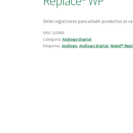
Replace® WP
Debe registrarse para añadir productos al car
SKU:
210943
Categoría:
Análogo Digital
Etiquetas:
Análogo
,
Análogo Digital
,
Nobel® Rep