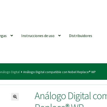
rgas
Instrucciones de uso
Distribuidores
iones generales
Conexiones CAD CAM
Distribuidores
Finalizar Ped
Análogo Digital
Análogo Digital compatible con Nobel Replace® WP
ions for Use (ENG)
Mi cuenta
On-line Store
Productos Favoritos
Análogo Digital co
utments | Tienda Online!