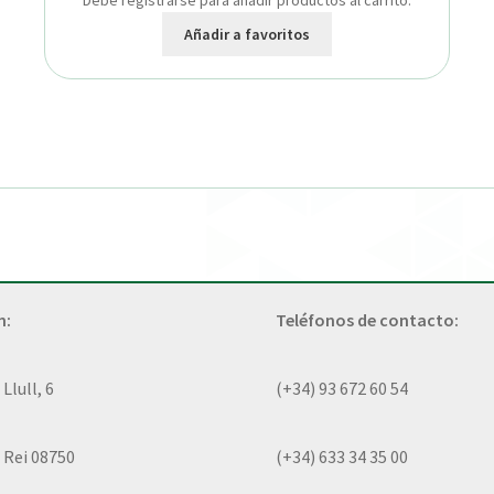
Debe registrarse para añadir productos al carrito.
Añadir a favoritos
n:
Teléfonos de contacto:
lull, 6
(+34) 93 672 60 54
 Rei 08750
(+34) 633 34 35 00