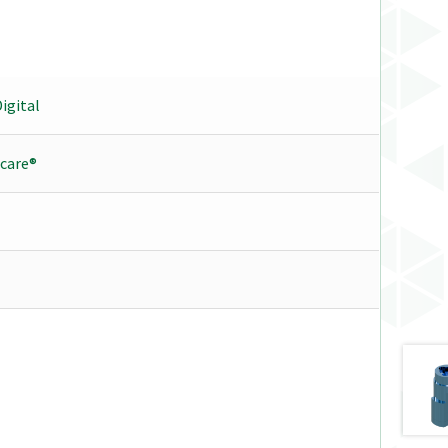
igital
care®