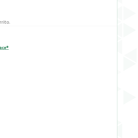
rito.
lace®