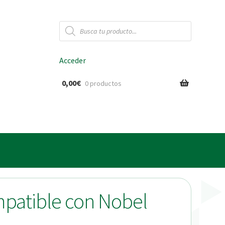
Búsqueda
de
productos
Acceder
0,00
€
0 productos
ido
mpatible con Nobel