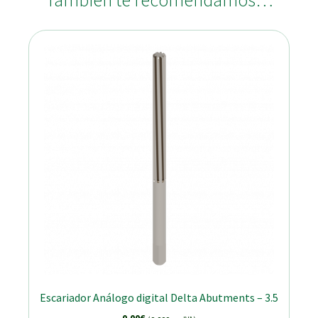
También te recomendamos…
Escariador Análogo digital Delta Abutments – 3.5