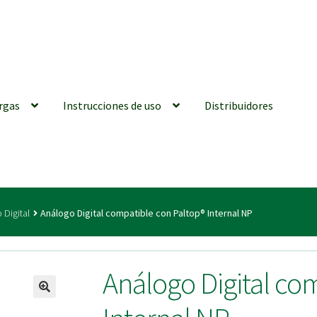
rgas
Instrucciones de uso
Distribuidores
iones generales
Conexiones CAD CAM
Distribuidores
Finalizar Ped
 Digital
Análogo Digital compatible con Paltop® Internal NP
ions for Use (ENG)
Mi cuenta
On-line Store
Productos Favoritos
Análogo Digital co
utments | Tienda Online!