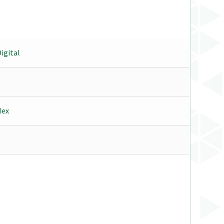
igital
Hex