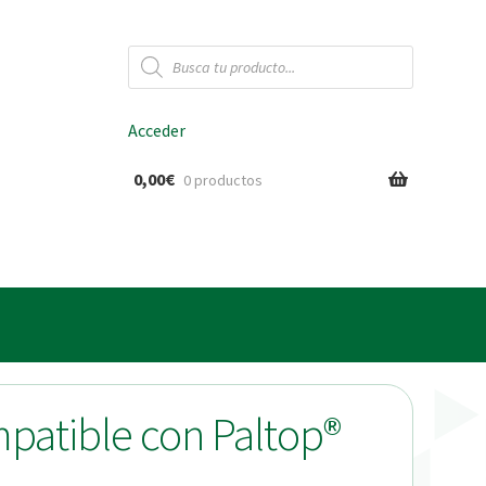
Búsqueda
de
productos
Acceder
0,00
€
0 productos
ido
mpatible con Paltop®