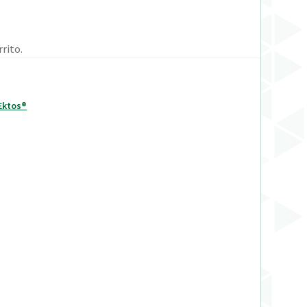
rito.
Ektos®