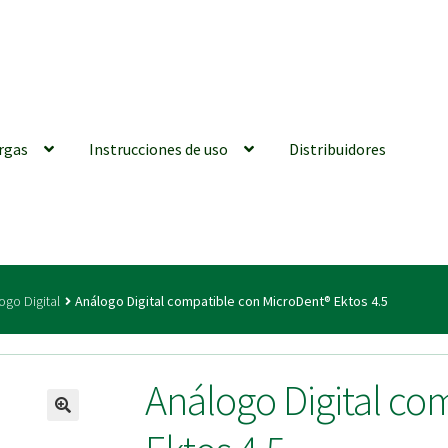
rgas
Instrucciones de uso
Distribuidores
iones generales
Conexiones CAD CAM
Distribuidores
Finalizar Ped
ogo Digital
Análogo Digital compatible con MicroDent® Ektos 4.5
ions for Use (ENG)
Mi cuenta
On-line Store
Productos Favoritos
Análogo Digital co
utments | Tienda Online!