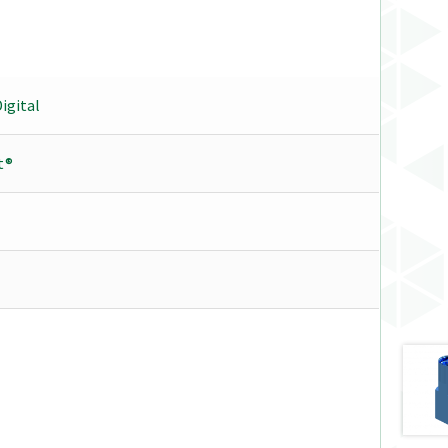
igital
t®