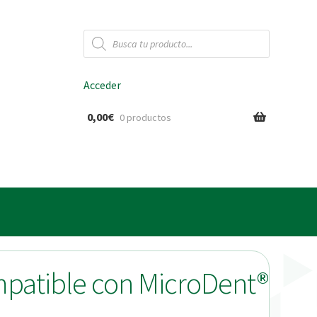
Búsqueda
de
productos
Acceder
0,00
€
0 productos
ido
mpatible con MicroDent®