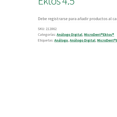
Ektos 4.5
Debe registrarse para añadir productos al car
SKU:
212862
Categorías:
Análogo Digital
,
MicroDent®Ektos®
Etiquetas:
Análogo
,
Análogo Digital
,
MicroDent®