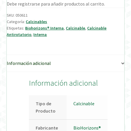
Debe registrarse para añadir productos al carrito.
Verification Required
SKU:
050611
Categoría:
Calcinables
Etiquetas:
Biohorizons® Interna
,
Calcinable
,
Calcinable
Welcome to DELTA Abutments | Tienda Online!
Antirotatorio
,
Interna
Información adicional
Información adicional
Tipo de
Calcinable
Producto
Fabricante
BioHorizons®