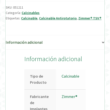
SKU:
051211
Verification Required
Categoría:
Calcinables
Etiquetas:
Calcinable
,
Calcinable Antirotatorio
,
Zimmer® TSV®
Welcome to DELTA Abutments | Tienda Online!
Información adicional
Información adicional
Tipo de
Calcinable
Producto
Fabricante
Zimmer®
de
Implantes