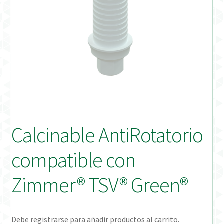
Distribuidores
Finalizar Pedido
Instrucciones de uso
Instrucciones de uso (ESP)
Instructions for Use (ENG)
Calcinable AntiRotatorio
Mi cuenta
compatible con
On-line Store
Zimmer® TSV® Green®
Productos Favoritos
Debe registrarse para añadir productos al carrito.
Uso previsto