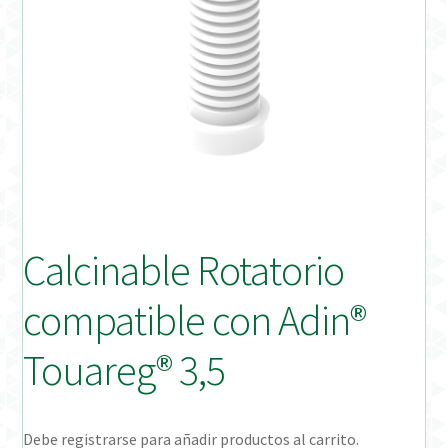
Distribuidores
Finalizar Pedido
Instrucciones de uso
Instrucciones de uso (ESP)
Instructions for Use (ENG)
Calcinable Rotatorio
Mi cuenta
compatible con Adin®
On-line Store
Touareg® 3,5
Productos Favoritos
Debe registrarse para añadir productos al carrito.
Uso previsto