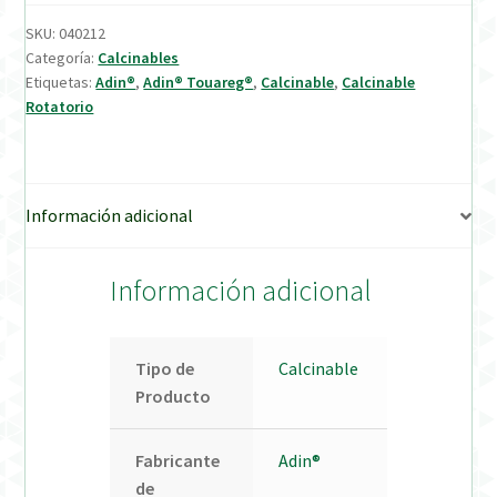
SKU:
040212
Verification Required
Categoría:
Calcinables
Etiquetas:
Adin®
,
Adin® Touareg®
,
Calcinable
,
Calcinable
Rotatorio
Welcome to DELTA Abutments | Tienda Online!
Información adicional
Información adicional
Tipo de
Calcinable
Producto
Fabricante
Adin®
de