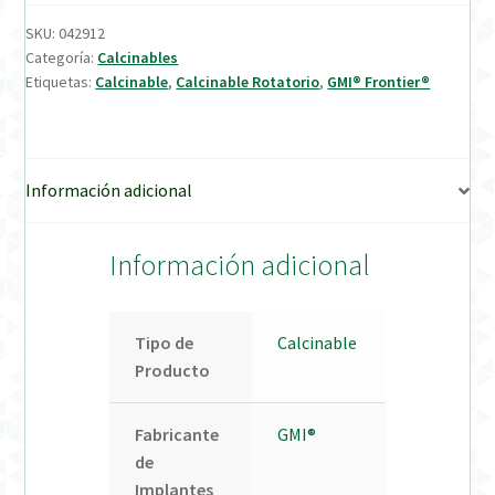
SKU:
042912
Verification Required
Categoría:
Calcinables
Etiquetas:
Calcinable
,
Calcinable Rotatorio
,
GMI® Frontier®
Welcome to DELTA Abutments | Tienda Online!
Información adicional
Información adicional
Tipo de
Calcinable
Producto
Fabricante
GMI®
de
Implantes