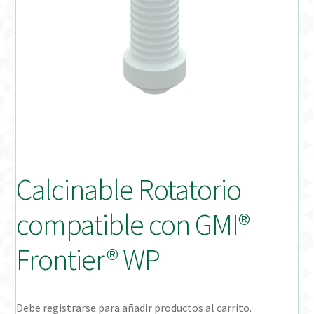
Distribuidores
Finalizar Pedido
Instrucciones de uso
Instrucciones de uso (ESP)
Instructions for Use (ENG)
Calcinable Rotatorio
Mi cuenta
compatible con GMI®
On-line Store
Frontier® WP
Productos Favoritos
Debe registrarse para añadir productos al carrito.
Uso previsto