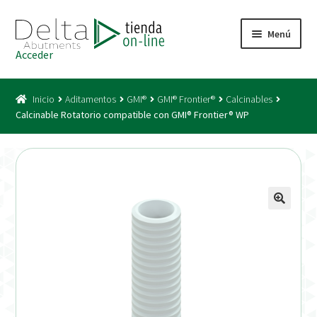
Ir
Ir
Menú
a
al
Acceder
la
contenido
Inicio
navegación
Inicio
Aditamentos
GMI®
GMI® Frontier®
Calcinables
Acceso
Calcinable Rotatorio compatible con GMI® Frontier® WP
Carrito
Catálogo
Condiciones Bono
Condiciones generales
Conexiones CAD CAM