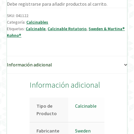
Debe registrarse para añadir productos al carrito.
Verification Required
SKU:
041122
Categoría:
Calcinables
Etiquetas:
Calcinable
,
Calcinable Rotatorio
,
Sweden & Martina®
Welcome to DELTA Abutments | Tienda Online!
Kohno®
Información adicional
Información adicional
Tipo de
Calcinable
Producto
Fabricante
Sweden