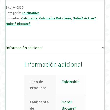
SKU:
040912
Verification Required
Categoría:
Calcinables
Etiquetas:
Calcinable
,
Calcinable Rotatorio
,
Nobel® Active®
,
Nobel® Biocare®
Welcome to DELTA Abutments | Tienda Online!
Información adicional
Información adicional
Tipo de
Calcinable
Producto
Fabricante
Nobel
de
Biocare®