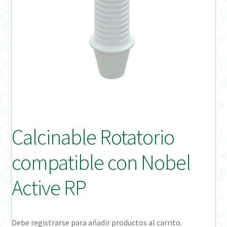
Distribuidores
Finalizar Pedido
Instrucciones de uso
Instrucciones de uso (ESP)
Instructions for Use (ENG)
Calcinable Rotatorio
Mi cuenta
compatible con Nobel
On-line Store
Active RP
Productos Favoritos
Debe registrarse para añadir productos al carrito.
Uso previsto