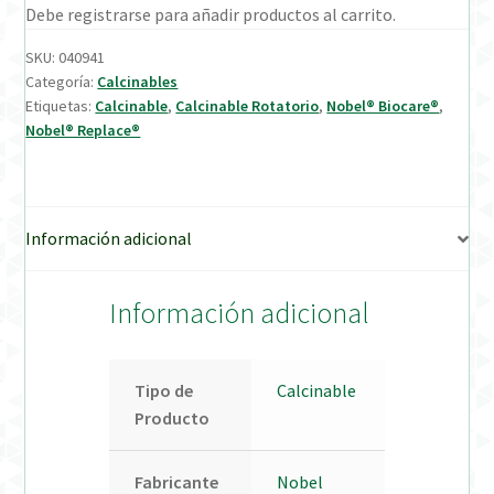
Debe registrarse para añadir productos al carrito.
Verification Required
SKU:
040941
Categoría:
Calcinables
Etiquetas:
Calcinable
,
Calcinable Rotatorio
,
Nobel® Biocare®
,
Welcome to DELTA Abutments | Tienda Online!
Nobel® Replace®
Información adicional
Información adicional
Tipo de
Calcinable
Producto
Fabricante
Nobel