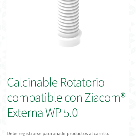
Distribuidores
Finalizar Pedido
Instrucciones de uso
Instrucciones de uso (ESP)
Instructions for Use (ENG)
Calcinable Rotatorio
Mi cuenta
compatible con Ziacom®
On-line Store
Externa WP 5.0
Productos Favoritos
Debe registrarse para añadir productos al carrito.
Uso previsto