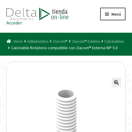
Ir
Ir
Menú
a
al
Acceder
la
contenido
Inicio
navegación
Inicio
Aditamentos
Ziacom®
Ziacom® Externa
Calcinables
Acceso
Calcinable Rotatorio compatible con Ziacom® Externa WP 5.0
Carrito
Catálogo
Condiciones Bono
Condiciones generales
Conexiones CAD CAM