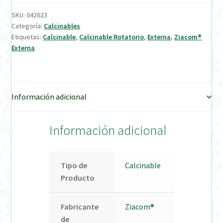
SKU:
042623
Verification Required
Categoría:
Calcinables
Etiquetas:
Calcinable
,
Calcinable Rotatorio
,
Externa
,
Ziacom®
Externa
Welcome to DELTA Abutments | Tienda Online!
Información adicional
Información adicional
Tipo de
Calcinable
Producto
Fabricante
Ziacom®
de