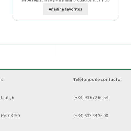
Debe registrarse para añadir productos al carrito.
Añadir a favoritos
n:
Teléfonos de contacto:
lull, 6
(+34) 93 672 60 54
 Rei 08750
(+34) 633 34 35 00