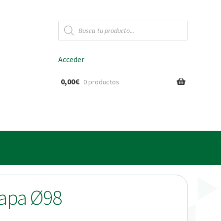
Búsqueda
de
productos
Acceder
0,00
€
0 productos
ido
capa Ø98