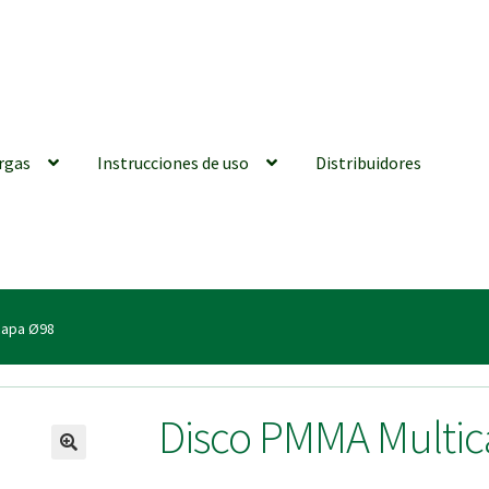
rgas
Instrucciones de uso
Distribuidores
iones generales
Conexiones CAD CAM
Distribuidores
Finalizar Ped
capa Ø98
ions for Use (ENG)
Mi cuenta
On-line Store
Productos Favoritos
Disco PMMA Multi
utments | Tienda Online!