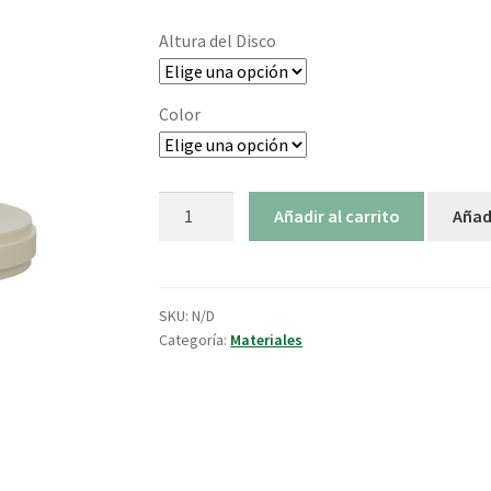
Altura del Disco
Color
Disco
Añadir al carrito
Añad
PMMA
Multicapa
Ø98
cantidad
SKU:
N/D
Categoría:
Materiales