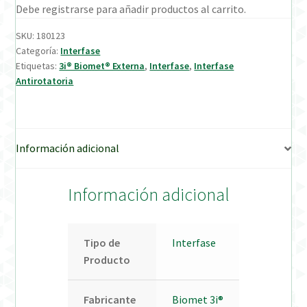
Debe registrarse para añadir productos al carrito.
Verification Required
SKU:
180123
Categoría:
Interfase
Etiquetas:
3i® Biomet® Externa
,
Interfase
,
Interfase
Welcome to DELTA Abutments | Tienda Online!
Antirotatoria
Información adicional
Información adicional
Tipo de
Interfase
Producto
Fabricante
Biomet 3i®