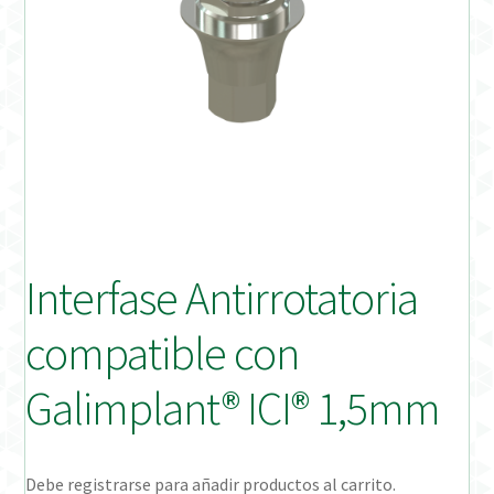
Distribuidores
Finalizar Pedido
Instrucciones de uso
Instrucciones de uso (ESP)
Instructions for Use (ENG)
Interfase Antirrotatoria
Mi cuenta
compatible con
On-line Store
Galimplant® ICI® 1,5mm
Productos Favoritos
Debe registrarse para añadir productos al carrito.
Uso previsto