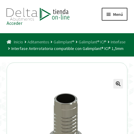
Ir
Ir
Menú
a
al
Acceder
la
contenido
Inicio
navegación
Inicio
Aditamentos
Galimplant®
Galimplant® ICI®
Interfase
Acceso
Interfase Antirrotatoria compatible con Galimplant® ICI® 1,5mm
Carrito
Catálogo
Condiciones Bono
Condiciones generales
Conexiones CAD CAM