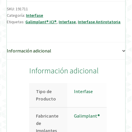
SKU:
191711
Verification Required
Categoría:
Interfase
Etiquetas:
Galimplant® ICI®
,
Interfase
,
Interfase Antirotatoria
Welcome to DELTA Abutments | Tienda Online!
Información adicional
Información adicional
Tipo de
Interfase
Producto
Fabricante
Galimplant®
de
Implantes