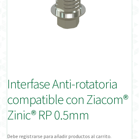
Distribuidores
Finalizar Pedido
Instrucciones de uso
Instrucciones de uso (ESP)
Instructions for Use (ENG)
Interfase Anti-rotatoria
Mi cuenta
compatible con Ziacom®
On-line Store
Zinic® RP 0.5mm
Productos Favoritos
Debe registrarse para añadir productos al carrito.
Uso previsto