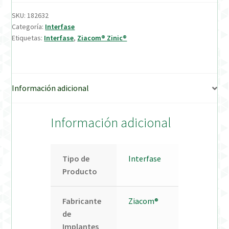
SKU:
182632
Verification Required
Categoría:
Interfase
Etiquetas:
Interfase
,
Ziacom® Zinic®
Welcome to DELTA Abutments | Tienda Online!
Información adicional
Información adicional
Tipo de
Interfase
Producto
Fabricante
Ziacom®
de
Implantes