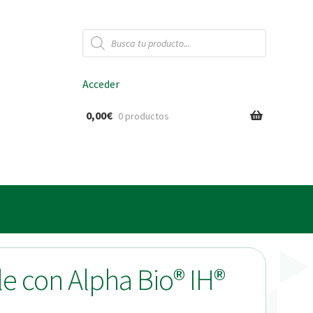
Búsqueda
de
productos
Acceder
0,00
€
0 productos
ido
le con Alpha Bio® IH®