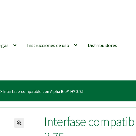
rgas
Instrucciones de uso
Distribuidores
iones generales
Conexiones CAD CAM
Distribuidores
Finalizar Ped
Interfase compatible con Alpha Bio® IH® 3.75
ions for Use (ENG)
Mi cuenta
On-line Store
Productos Favoritos
Interfase compatib
utments | Tienda Online!