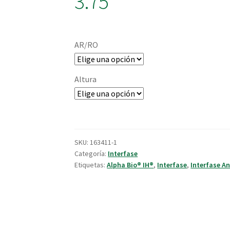
3.75
AR/RO
Altura
SKU:
163411-1
Categoría:
Interfase
Etiquetas:
Alpha Bio® IH®
,
Interfase
,
Interfase An