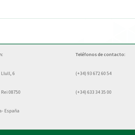
n:
Teléfonos de contacto:
lull, 6
(+34) 93 672 60 54
 Rei 08750
(+34) 633 34 35 00
a- España