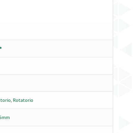
®
torio
,
Rotatorio
.5mm