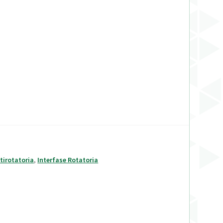
tirotatoria
,
Interfase Rotatoria