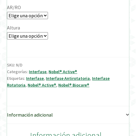
AR/RO
Verification Required
Altura
Welcome to DELTA Abutments | Tienda Online!
SKU:
N/D
Categorías:
Interfase
,
Nobel® Active®
Etiquetas:
Interfase
,
Interfase Antirotatoria
,
Interfase
Rotatoria
,
Nobel® Active®
,
Nobel® Biocare®
Información adicional
Información adicional