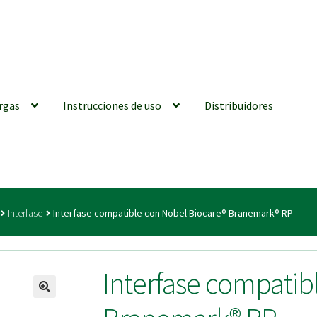
rgas
Instrucciones de uso
Distribuidores
iones generales
Conexiones CAD CAM
Distribuidores
Finalizar Ped
Interfase
Interfase compatible con Nobel Biocare® Branemark® RP
ions for Use (ENG)
Mi cuenta
On-line Store
Productos Favoritos
Interfase compatib
utments | Tienda Online!