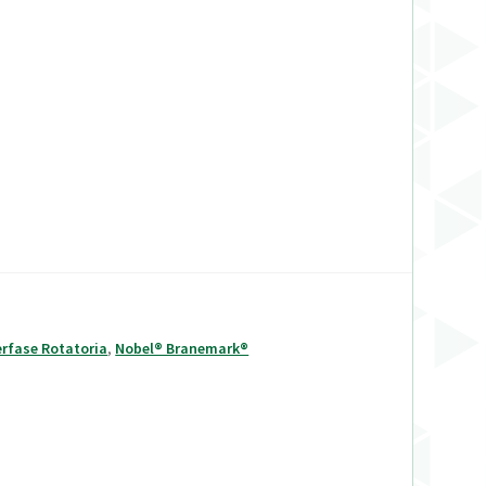
erfase Rotatoria
,
Nobel® Branemark®