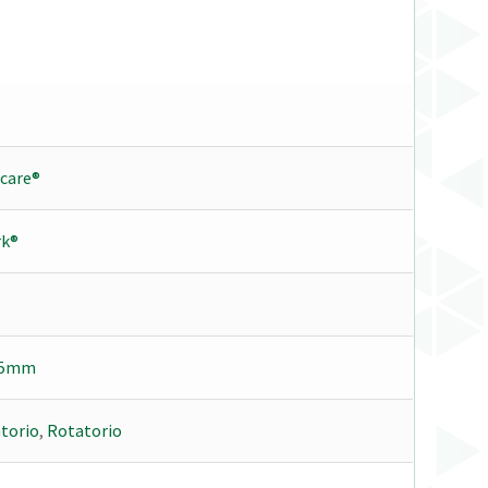
care®
k®
.5mm
torio
,
Rotatorio