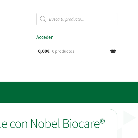
Búsqueda
de
productos
Acceder
0,00
€
0 productos
ido
le con Nobel Biocare®