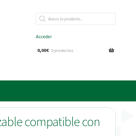
Búsqueda
de
productos
Acceder
0,00
€
0 productos
ido
izable compatible con