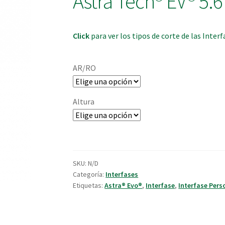
Astra Tech® EV® 5.6
Click
para ver los tipos de corte de las Interf
AR/RO
Altura
SKU:
N/D
Categoría:
Interfases
Etiquetas:
Astra® Evo®
,
Interfase
,
Interfase Pers