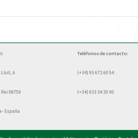
n:
Teléfonos de contacto:
lull, 6
(+34) 93 672 60 54
 Rei 08750
(+34) 633 34 35 00
a- España