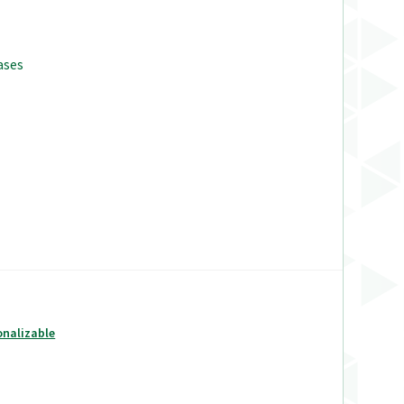
ases
onalizable