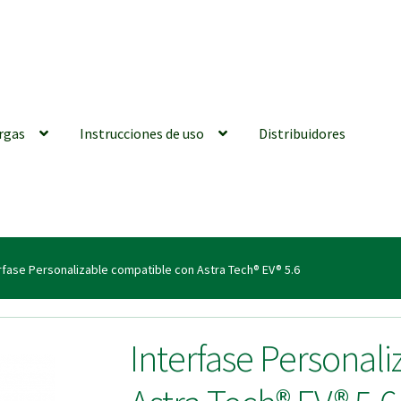
rgas
Instrucciones de uso
Distribuidores
iones generales
Conexiones CAD CAM
Distribuidores
Finalizar Ped
rfase Personalizable compatible con Astra Tech® EV® 5.6
ions for Use (ENG)
Mi cuenta
On-line Store
Productos Favoritos
Interfase Personal
utments | Tienda Online!