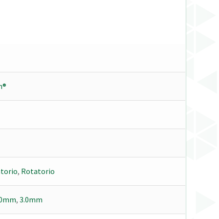
h®
torio
,
Rotatorio
.0mm
,
3.0mm