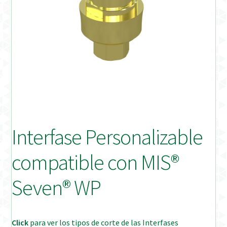
Distribuidores
Finalizar Pedido
Instrucciones de uso
Instrucciones de uso (ESP)
Instructions for Use (ENG)
Interfase Personalizable
Mi cuenta
compatible con MIS®
On-line Store
Seven® WP
Productos Favoritos
Click
para ver los tipos de corte de las Interfases
Uso previsto