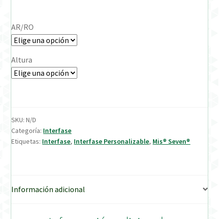
Verification Required
AR/RO
Welcome to DELTA Abutments | Tienda Online!
Altura
SKU:
N/D
Categoría:
Interfase
Etiquetas:
Interfase
,
Interfase Personalizable
,
Mis® Seven®
Información adicional