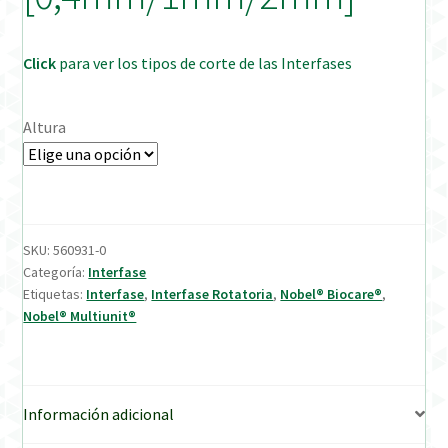
Verification Required
Click
para ver los tipos de corte de las Interfases
Welcome to DELTA Abutments | Tienda Online!
Altura
SKU:
560931-0
Categoría:
Interfase
Etiquetas:
Interfase
,
Interfase Rotatoria
,
Nobel® Biocare®
,
Nobel® Multiunit®
Información adicional