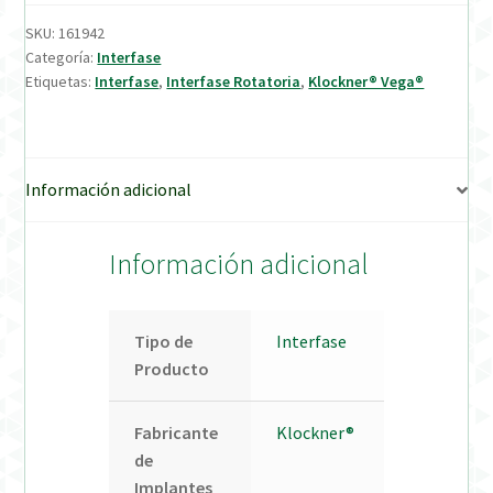
SKU:
161942
Verification Required
Categoría:
Interfase
Etiquetas:
Interfase
,
Interfase Rotatoria
,
Klockner® Vega®
Welcome to DELTA Abutments | Tienda Online!
Información adicional
Información adicional
Tipo de
Interfase
Producto
Fabricante
Klockner®
de
Implantes