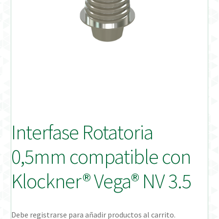
Distribuidores
Finalizar Pedido
Instrucciones de uso
Instrucciones de uso (ESP)
Instructions for Use (ENG)
Interfase Rotatoria
Mi cuenta
0,5mm compatible con
On-line Store
Klockner® Vega® NV 3.5
Productos Favoritos
Debe registrarse para añadir productos al carrito.
Uso previsto