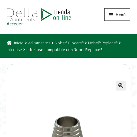
Ir
Ir
Menú
a
al
Acceder
la
contenido
Inicio
navegación
Inicio
Aditamentos
Nobel® Biocare®
Nobel® Replace®
Acceso
Interfase
Interfase compatible con Nobel Replace®
Carrito
Catálogo
Condiciones Bono
Condiciones generales
Conexiones CAD CAM