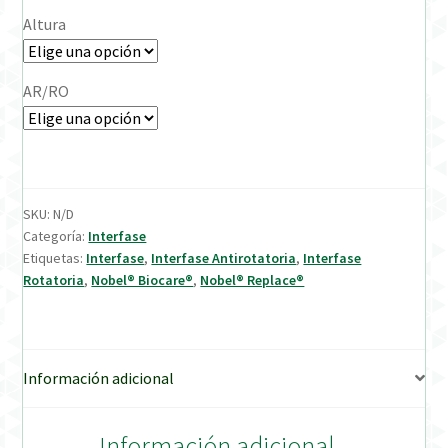
Altura
Verification Required
AR/RO
Welcome to DELTA Abutments | Tienda Online!
SKU:
N/D
Categoría:
Interfase
Etiquetas:
Interfase
,
Interfase Antirotatoria
,
Interfase
Rotatoria
,
Nobel® Biocare®
,
Nobel® Replace®
Información adicional
Información adicional