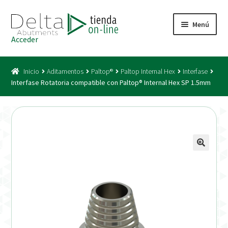
Ir
Ir
Menú
a
al
Acceder
la
contenido
Inicio
navegación
Inicio
Aditamentos
Paltop®
Paltop Internal Hex
Interfase
Acceso
Interfase Rotatoria compatible con Paltop® Internal Hex SP 1.5mm
Carrito
Catálogo
Condiciones Bono
Condiciones generales
Conexiones CAD CAM