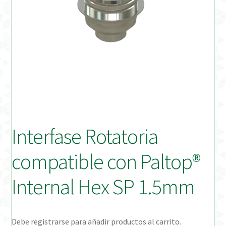
Distribuidores
Finalizar Pedido
Instrucciones de uso
Instrucciones de uso (ESP)
Instructions for Use (ENG)
Interfase Rotatoria
Mi cuenta
compatible con Paltop®
On-line Store
Internal Hex SP 1.5mm
Productos Favoritos
Debe registrarse para añadir productos al carrito.
Uso previsto