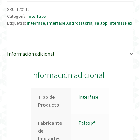
SKU:
173112
Verification Required
Categoría:
Interfase
Etiquetas:
Interfase
,
Interfase Antirotatoria
,
Paltop Internal Hex
Welcome to DELTA Abutments | Tienda Online!
Información adicional
Información adicional
Tipo de
Interfase
Producto
Fabricante
Paltop®
de
Implantes