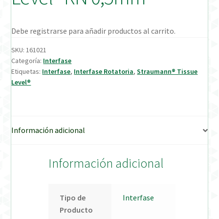
Verification Required
Debe registrarse para añadir productos al carrito.
Welcome to DELTA Abutments | Tienda Online!
SKU:
161021
Categoría:
Interfase
Etiquetas:
Interfase
,
Interfase Rotatoria
,
Straumann® Tissue
Level®
Información adicional
Información adicional
Tipo de
Interfase
Producto