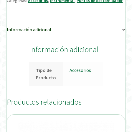
Categorías:
Accesorios
,
Instrumental
,
Puntas de destornillador
Verification Required
Información adicional
Welcome to DELTA Abutments | Tienda Online!
Información adicional
Tipo de
Accesorios
Producto
Productos relacionados