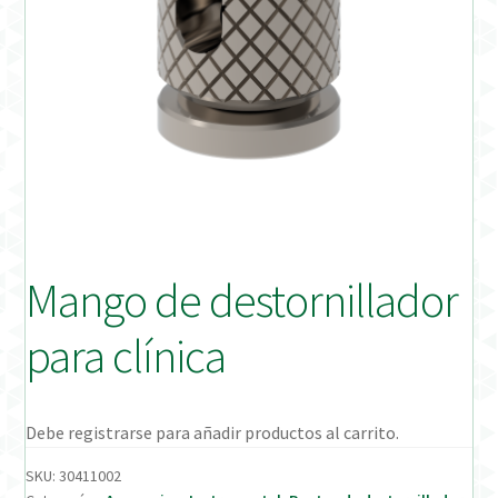
Distribuidores
Finalizar Pedido
Instrucciones de uso
Instrucciones de uso (ESP)
Instructions for Use (ENG)
Mango de destornillador
Mi cuenta
para clínica
On-line Store
Productos Favoritos
Debe registrarse para añadir productos al carrito.
SKU:
30411002
Uso previsto