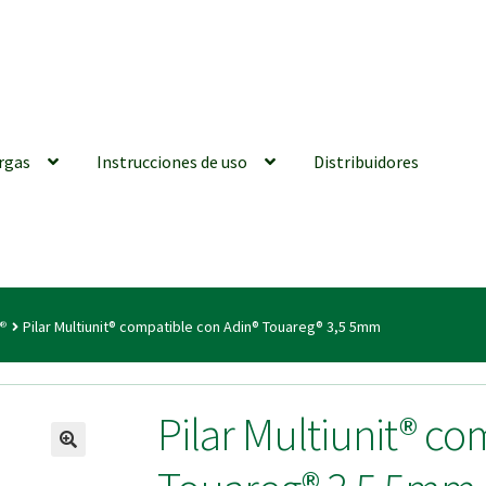
rgas
Instrucciones de uso
Distribuidores
iones generales
Conexiones CAD CAM
Distribuidores
Finalizar Ped
t®
Pilar Multiunit® compatible con Adin® Touareg® 3,5 5mm
ions for Use (ENG)
Mi cuenta
On-line Store
Productos Favoritos
Pilar Multiunit® co
utments | Tienda Online!