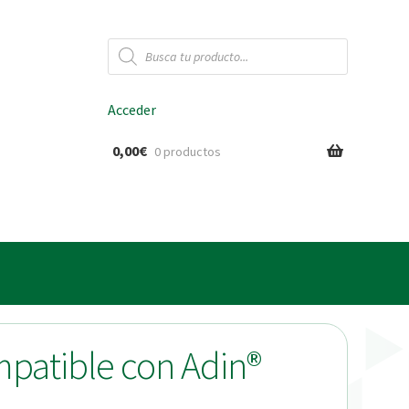
Búsqueda
de
productos
Acceder
0,00
€
0 productos
ido
mpatible con Adin®