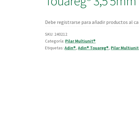
Touareg® 3,5 5mm
Debe registrarse para añadir productos al car
SKU:
240212
Categoría:
Pilar Multiunit®
Etiquetas:
Adin®
,
Adin® Touareg®
,
Pilar Multiunit