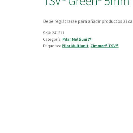
TSV® Green® 5mm
Debe registrarse para añadir productos al car
SKU:
241211
Categoría:
Pilar Multiunit®
Etiquetas:
Pilar Multiunit
,
Zimmer® TSV®