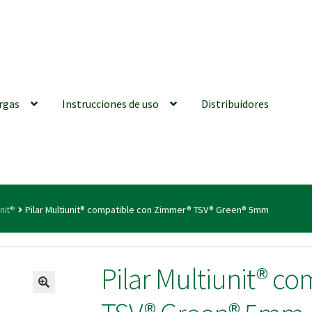
rgas
Instrucciones de uso
Distribuidores
iones generales
Conexiones CAD CAM
Distribuidores
Finalizar Ped
unit®
Pilar Multiunit® compatible con Zimmer® TSV® Green® 5mm
ions for Use (ENG)
Mi cuenta
On-line Store
Productos Favoritos
Pilar Multiunit® c
utments | Tienda Online!