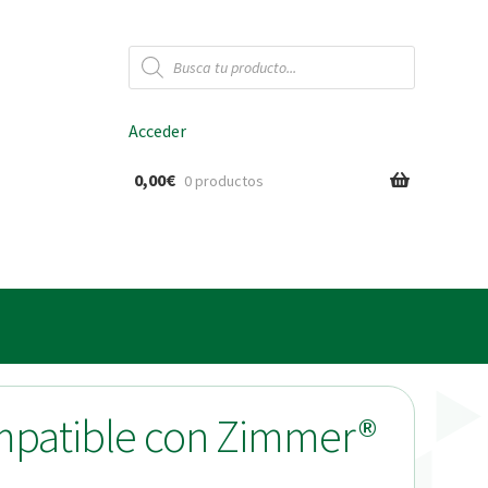
Búsqueda
de
productos
Acceder
0,00
€
0 productos
ido
ompatible con Zimmer®