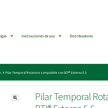
rgas
Instrucciones de uso
Distribuidores
iones generales
Conexiones CAD CAM
Distribuidores
Finalizar Ped
es
Pilar Temporal Rotatorio compatible con BTI® Externa 5.5
ions for Use (ENG)
Mi cuenta
On-line Store
Productos Favoritos
Pilar Temporal Rot
utments | Tienda Online!