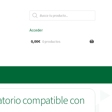
Búsqueda
de
productos
Acceder
0,00
€
0 productos
ido
atorio compatible con