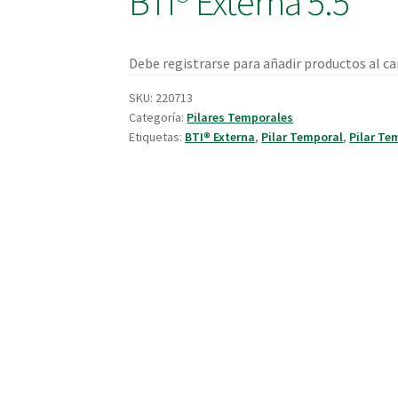
BTI® Externa 5.5
Debe registrarse para añadir productos al car
SKU:
220713
Categoría:
Pilares Temporales
Etiquetas:
BTI® Externa
,
Pilar Temporal
,
Pilar Te