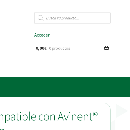
Búsqueda
de
productos
Acceder
0,00
€
0 productos
ido
ompatible con Avinent®