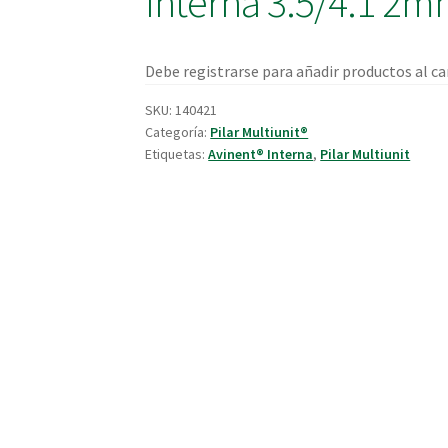
Interna 3.5/4.1 2
Debe registrarse para añadir productos al car
SKU:
140421
Categoría:
Pilar Multiunit®
Etiquetas:
Avinent® Interna
,
Pilar Multiunit