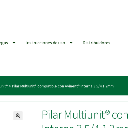
rgas
Instrucciones de uso
Distribuidores
iones generales
Conexiones CAD CAM
Distribuidores
Finalizar Ped
iunit®
Pilar Multiunit® compatible con Avinent® Interna 3.5/4.1 2mm
ions for Use (ENG)
Mi cuenta
On-line Store
Productos Favoritos
Pilar Multiunit® c
utments | Tienda Online!