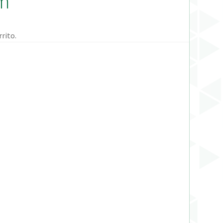
mm
rito.