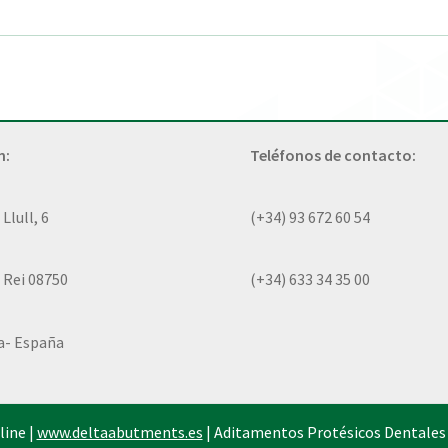
n:
Teléfonos de contacto:
lull, 6
(+34) 93 672 60 54
 Rei 08750
(+34) 633 34 35 00
a- España
line |
www.deltaabutments.es
| Aditamentos Protésicos Dentales