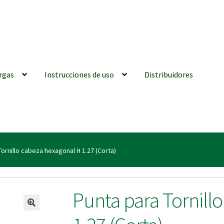
rgas
Instrucciones de uso
Distribuidores
iones generales
Conexiones CAD CAM
Distribuidores
Finalizar Ped
Tornillo cabeza hexagonal H 1.27 (Corta)
ions for Use (ENG)
Mi cuenta
On-line Store
Productos Favoritos
Punta para Tornill
utments | Tienda Online!