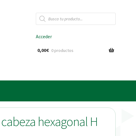
Búsqueda
de
productos
Acceder
0,00
€
0 productos
ido
o cabeza hexagonal H