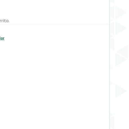
rito.
dor