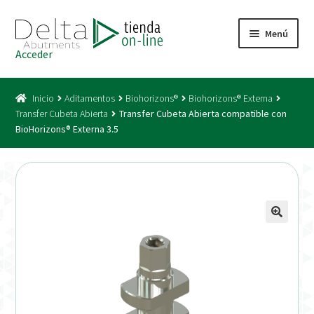
Ir
Ir
Menú
a
al
Acceder
la
contenido
Inicio
navegación
Inicio
Aditamentos
Biohorizons®
Biohorizons® Externa
Acceso
Transfer Cubeta Abierta
Transfer Cubeta Abierta compatible con
BioHorizons® Externa 3.5
Carrito
Catálogo
Condiciones Bono
Condiciones generales
Conexiones CAD CAM