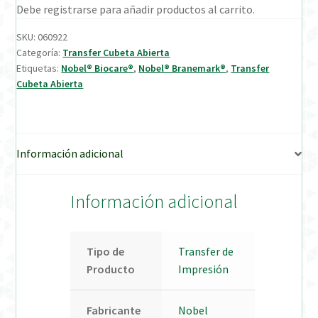
Debe registrarse para añadir productos al carrito.
Verification Required
SKU:
060922
Categoría:
Transfer Cubeta Abierta
Etiquetas:
Nobel® Biocare®
,
Nobel® Branemark®
,
Transfer
Welcome to DELTA Abutments | Tienda Online!
Cubeta Abierta
Información adicional
Información adicional
Tipo de
Transfer de
Producto
Impresión
Fabricante
Nobel