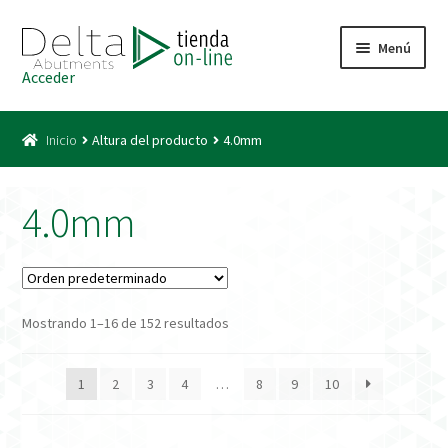
Ir
Ir
Menú
a
al
Acceder
la
contenido
Inicio
navegación
Inicio
Altura del producto
4.0mm
Acceso
Carrito
4.0mm
Catálogo
Condiciones Bono
Mostrando 1–16 de 152 resultados
Condiciones generales
1
2
3
4
…
8
9
10
Conexiones CAD CAM