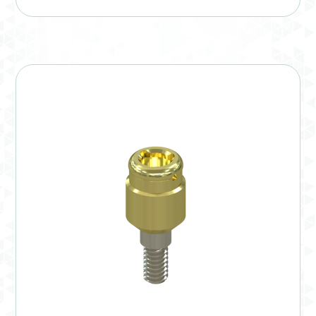
Verification Required
Welcome to DELTA Abutments | Tienda Online!