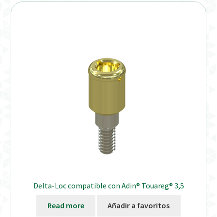
Distribuidores
Finalizar Pedido
Instrucciones de uso
Instrucciones de uso (ESP)
Instructions for Use (ENG)
Mi cuenta
On-line Store
Delta-Loc compatible con Adin® Touareg® 3,5
Productos Favoritos
Read more
Añadir a favoritos
Uso previsto