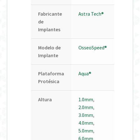
Fabricante
Astra Tech®
de
Implantes
Modelo de
OsseoSpeed®
Implante
Plataforma
Aqua®
Protésica
Altura
1.0mm
,
2.0mm
,
3.0mm
,
4.0mm
,
5.0mm
,
6.0mm