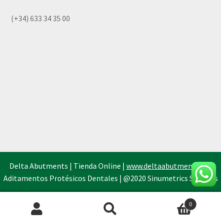
(+34) 633 34 35 00
Delta Abutments | Tienda Online |
www.deltaabutments.es
|
Aditamentos Protésicos Dentales | @2020 Sinumetrics Systems
0
Búsqueda