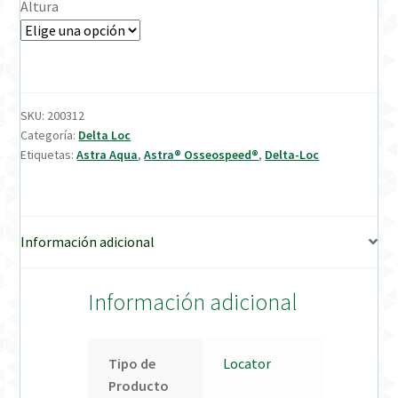
Altura
Verification Required
Welcome to DELTA Abutments | Tienda Online!
SKU:
200312
Categoría:
Delta Loc
Etiquetas:
Astra Aqua
,
Astra® Osseospeed®
,
Delta-Loc
Información adicional
Información adicional
Tipo de
Locator
Producto